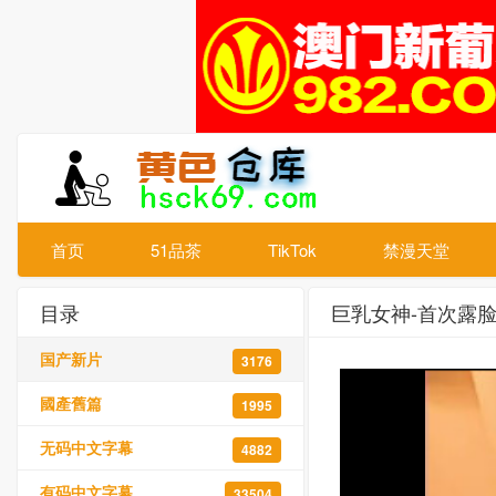
首页
51品茶
TikTok
禁漫天堂
目录
巨乳女神-首次露
国产新片
3176
國產舊篇
1995
无码中文字幕
4882
有码中文字幕
33504