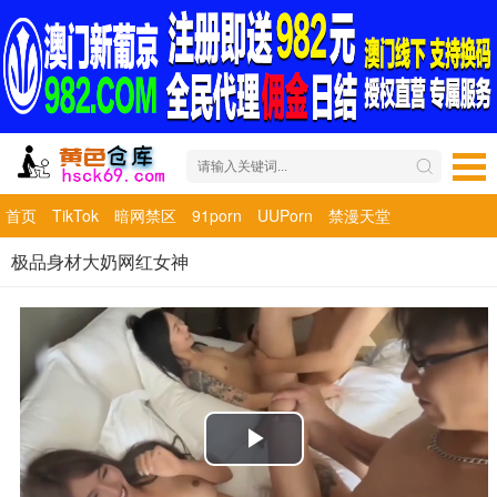
首页
TikTok
暗网禁区
91porn
UUPorn
禁漫天堂
极品身材大奶网红女神