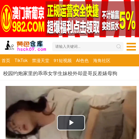
首页
TikTok
禁漫天堂
91短视频
AI色色
海角社区
校园约炮家里的乖乖女学生妹校外却是哥反差婊母狗