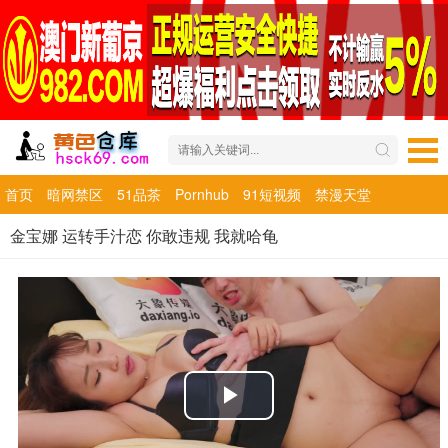
首页
暗网禁区
51品茶
Pornhub
91短视频
禁漫天堂
金宝娜 运转手汁恋 你敢违规 我就哈龟